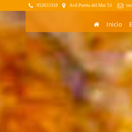
952633318
Avd Puerta del Mar 53
os
Inicio