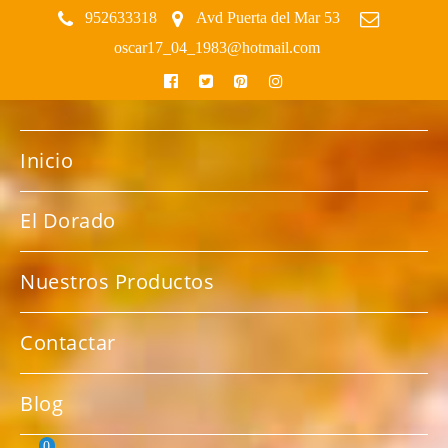
952633318
Avd Puerta del Mar 53
oscar17_04_1983@hotmail.com
facebook
twitter
pinterest
instagram
Inicio
El Dorado
Nuestros Productos
Contactar
Blog
0